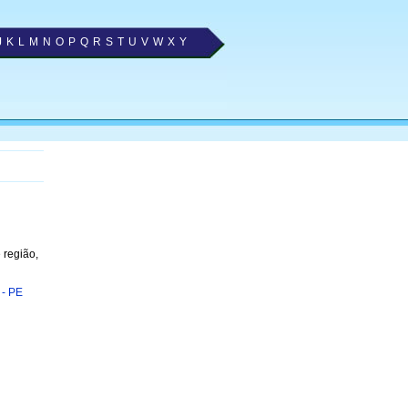
J
K
L
M
N
O
P
Q
R
S
T
U
V
W
X
Y
 região,
 - PE