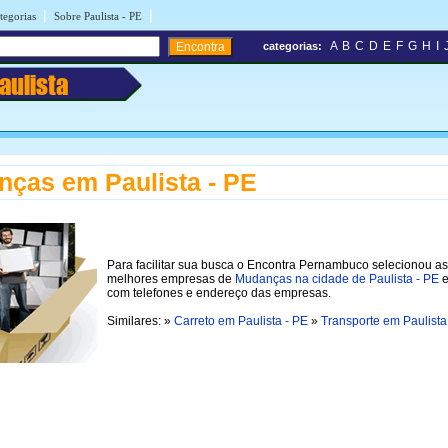
|
|
tegorias
Sobre Paulista - PE
A
B
C
D
E
F
G
H
I
categorias:
aulista
ças em Paulista - PE
Para facilitar sua busca o Encontra Pernambuco selecionou as
melhores empresas de
Mudanças na cidade de Paulista - PE
e
com telefones e endereço das empresas.
Similares: »
Carreto em Paulista - PE
»
Transporte em Paulista