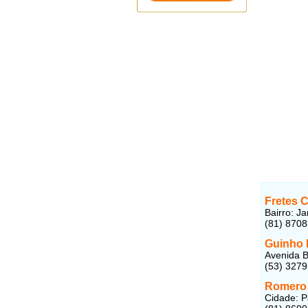
Fretes 
Bairro: Ja
(81) 870
Guinho 
Avenida B
(53) 327
Romero 
Cidade: P