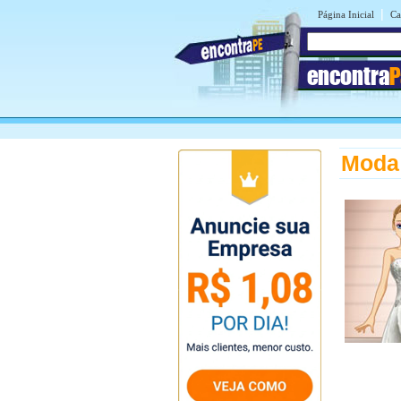
|
Página Inicial
Ca
encontra
P
Moda 