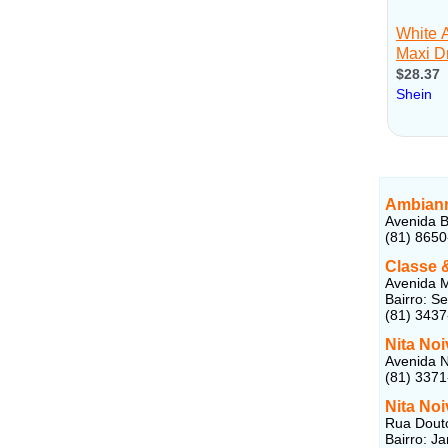
Ambiann
Avenida B
(81) 865
Classe &
Avenida M
Bairro: S
(81) 3437
Nita No
Avenida N
(81) 337
Nita No
Rua Douto
Bairro: Ja