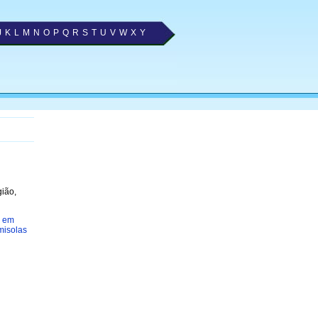
J
K
L
M
N
O
P
Q
R
S
T
U
V
W
X
Y
gião,
a em
misolas