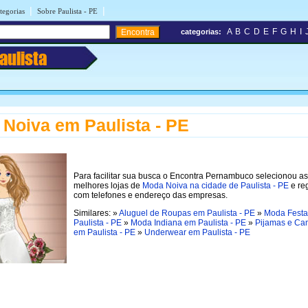
|
|
tegorias
Sobre Paulista - PE
A
B
C
D
E
F
G
H
I
categorias:
aulista
Noiva em Paulista - PE
Para facilitar sua busca o Encontra Pernambuco selecionou as
melhores lojas de
Moda Noiva na cidade de Paulista - PE
e re
com telefones e endereço das empresas.
Similares: »
Aluguel de Roupas em Paulista - PE
»
Moda Fest
Paulista - PE
»
Moda Indiana em Paulista - PE
»
Pijamas e Ca
em Paulista - PE
»
Underwear em Paulista - PE