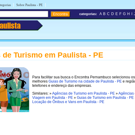
|
|
tegorias
Sobre Paulista - PE
A
B
C
D
E
F
G
H
I
categorias:
aulista
 de Turismo em Paulista - PE
Para facilitar sua busca o Encontra Pernambuco selecionou os
melhores
Guias de Turismo na cidade de Paulista - PE
e regiã
telefones e endereço das empresas.
Similares: »
Agências de Turismo em Paulista - PE
»
Agências
Viagem em Paulista - PE
»
Guias de Turismo em Paulista - PE
Locação de Ônibus e Vans em Paulista - PE