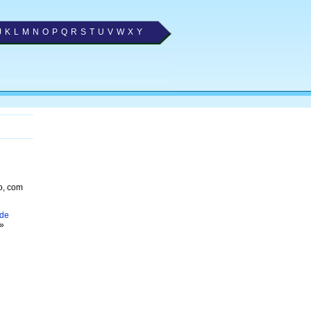
J
K
L
M
N
O
P
Q
R
S
T
U
V
W
X
Y
o, com
 de
»