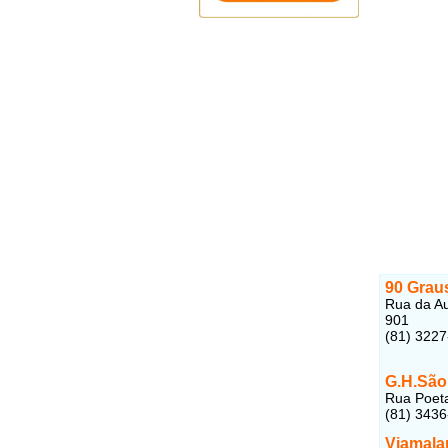
90 Grau
Rua da Au
901
(81) 3227
G.H.São
Rua Poeta
(81) 343
Viamala