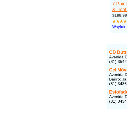
CD Dutr
Avenida D
(81) 3542
Cel Móve
Avenida D
Bairro: J
(81) 343
Estofad
Avenida D
(81) 343