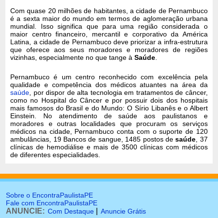
Com quase 20 milhões de habitantes, a cidade de Pernambuco
é a sexta maior do mundo em termos de aglomeração urbana
mundial. Isso significa que para uma região considerada o
maior centro financeiro, mercantil e corporativo da América
Latina, a cidade de Pernambuco deve priorizar a infra-estrutura
que oferece aos seus moradores e moradores de regiões
vizinhas, especialmente no que tange à
Saúde
.
Pernambuco é um centro reconhecido com excelência pela
qualidade e competência dos médicos atuantes na área da
saúde
, por dispor de alta tecnologia em tratamentos de câncer,
como no Hospital do Câncer e por possuir dois dos hospitais
mais famosos do Brasil e do Mundo: O Sírio Libanês e o Albert
Einstein. No atendimento de saúde aos paulistanos e
moradores e outras localidades que procuram os serviços
médicos na cidade, Pernambuco conta com o suporte de 120
ambulâncias, 19 Bancos de sangue, 1485 postos de
saúde
, 37
clínicas de hemodiálise e mais de 3500 clínicas com médicos
de diferentes especialidades.
Sobre o EncontraPaulistaPE
Fale com EncontraPaulistaPE
ANUNCIE:
|
Com Destaque
Anuncie Grátis